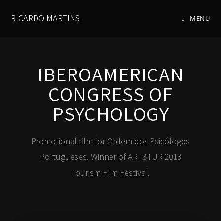
RICARDO MARTINS
MENU
IBEROAMERICAN
CONGRESS OF
PSYCHOLOGY
Promotional film for Ordem dos Psicólogos
Portugueses. Winner of ART&TUR 2013
Tourism Film Festival.